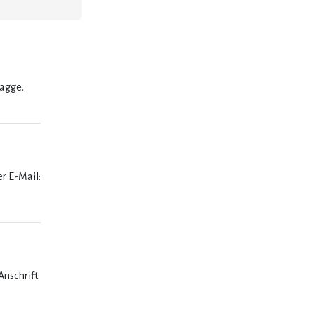
lagge.
er E-Mail:
nschrift: