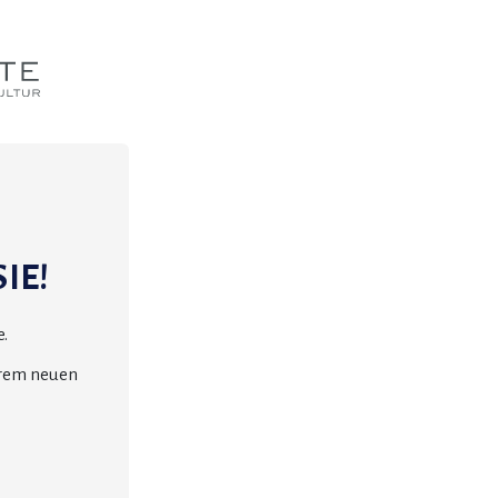
IE!
.
erem neuen