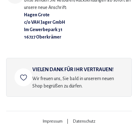
Bitte senden Sie Retouren/Rücksendungen ab sofort an
unsere neue Anschrift:
Hagen Grote
c/o VAH Jager GmbH
Im Gewerbepark 31
16727 Oberkrämer
VIELEN DANK FÜR IHR VERTRAUEN!
Wir freuen uns, Sie bald in unserem neuen
Shop begrüßen zu dürfen.
Impressum
|
Datenschutz