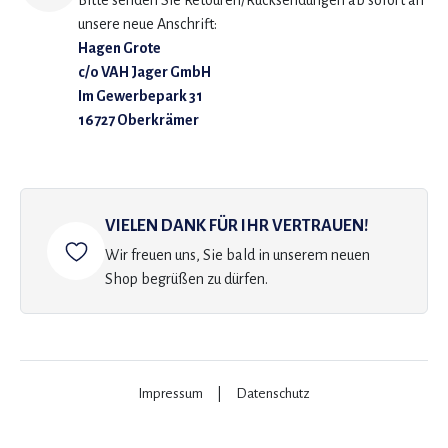
Bitte senden Sie Retouren/Rücksendungen ab sofort an
unsere neue Anschrift:
Hagen Grote
c/o VAH Jager GmbH
Im Gewerbepark 31
16727 Oberkrämer
VIELEN DANK FÜR IHR VERTRAUEN!
Wir freuen uns, Sie bald in unserem neuen
Shop begrüßen zu dürfen.
Impressum
|
Datenschutz