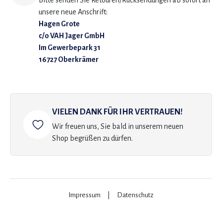
Bitte senden Sie Retouren/Rücksendungen ab sofort an
unsere neue Anschrift:
Hagen Grote
c/o VAH Jager GmbH
Im Gewerbepark 31
16727 Oberkrämer
VIELEN DANK FÜR IHR VERTRAUEN!
Wir freuen uns, Sie bald in unserem neuen
Shop begrüßen zu dürfen.
Impressum
|
Datenschutz