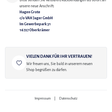
Bitte senden Sie Retouren/Rücksendungen ab sofort an
unsere neue Anschrift:
Hagen Grote
c/o VAH Jager GmbH
Im Gewerbepark 31
16727 Oberkrämer
VIELEN DANK FÜR IHR VERTRAUEN!
Wir freuen uns, Sie bald in unserem neuen
Shop begrüßen zu dürfen.
Impressum
|
Datenschutz