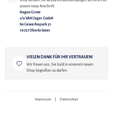
Bitte senden Sie Retouren/Rücksendungen ab sofort an
unsere neue Anschrift:
Hagen Grote
c/o VAH Jager GmbH
Im Gewerbepark 31
16727 Oberkrämer
VIELEN DANK FÜR IHR VERTRAUEN!
Wir freuen uns, Sie bald in unserem neuen
Shop begrüßen zu dürfen.
Impressum
|
Datenschutz