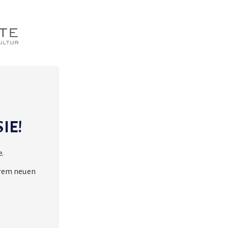
IE!
.
erem neuen