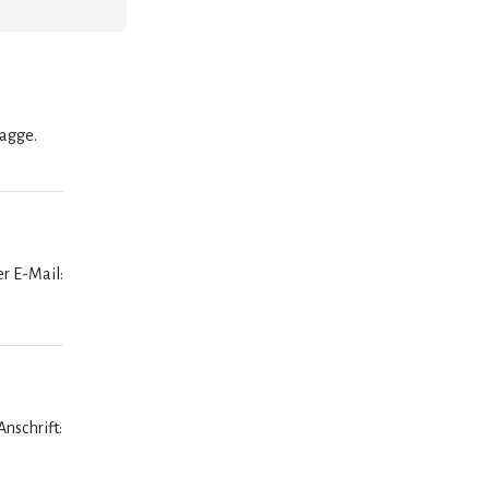
lagge.
er E-Mail:
nschrift: