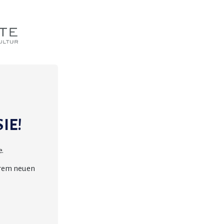
IE!
.
erem neuen