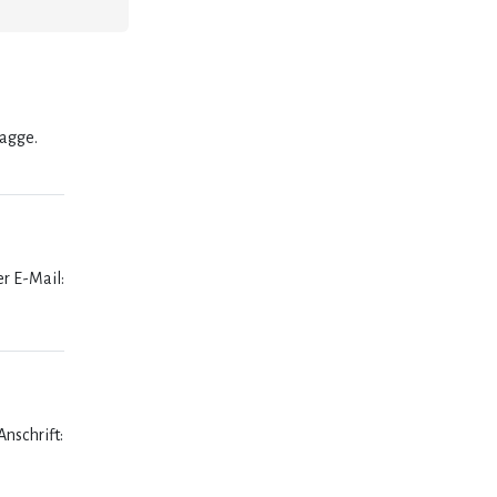
lagge.
er E-Mail:
nschrift: