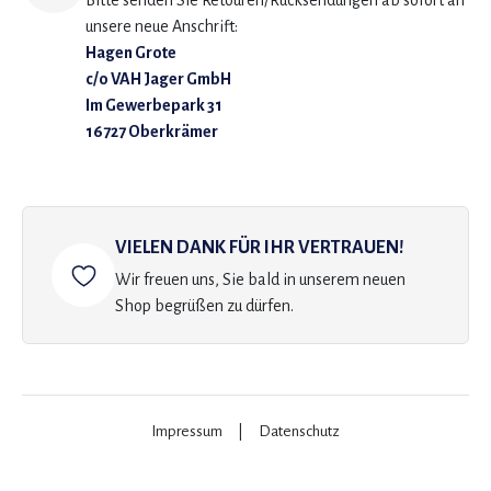
Bitte senden Sie Retouren/Rücksendungen ab sofort an
unsere neue Anschrift:
Hagen Grote
c/o VAH Jager GmbH
Im Gewerbepark 31
16727 Oberkrämer
VIELEN DANK FÜR IHR VERTRAUEN!
Wir freuen uns, Sie bald in unserem neuen
Shop begrüßen zu dürfen.
Impressum
|
Datenschutz