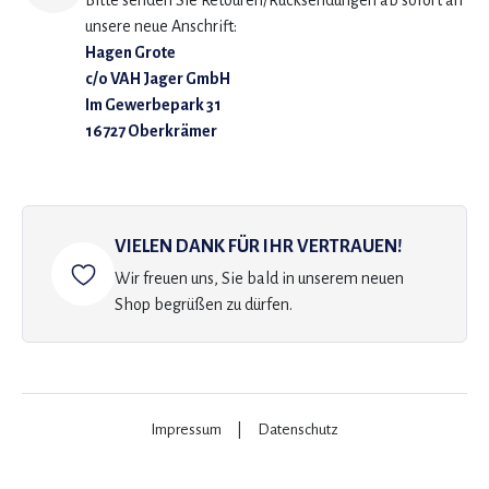
Bitte senden Sie Retouren/Rücksendungen ab sofort an
unsere neue Anschrift:
Hagen Grote
c/o VAH Jager GmbH
Im Gewerbepark 31
16727 Oberkrämer
VIELEN DANK FÜR IHR VERTRAUEN!
Wir freuen uns, Sie bald in unserem neuen
Shop begrüßen zu dürfen.
Impressum
|
Datenschutz