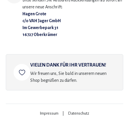
Bitte senden Sie Retouren/Rücksendungen ab sofort an
unsere neue Anschrift:
Hagen Grote
c/o VAH Jager GmbH
Im Gewerbepark 31
16727 Oberkrämer
VIELEN DANK FÜR IHR VERTRAUEN!
Wir freuen uns, Sie bald in unserem neuen
Shop begrüßen zu dürfen.
Impressum
|
Datenschutz