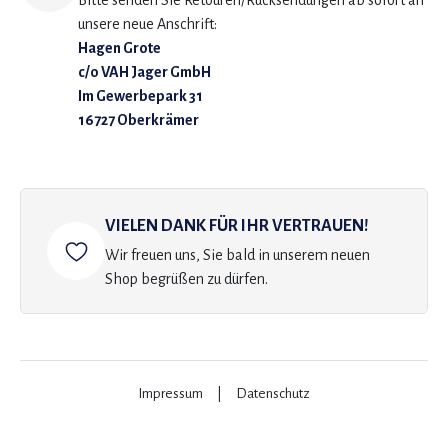
Bitte senden Sie Retouren/Rücksendungen ab sofort an
unsere neue Anschrift:
Hagen Grote
c/o VAH Jager GmbH
Im Gewerbepark 31
16727 Oberkrämer
VIELEN DANK FÜR IHR VERTRAUEN!
Wir freuen uns, Sie bald in unserem neuen
Shop begrüßen zu dürfen.
Impressum
|
Datenschutz