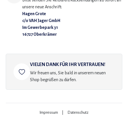
Bitte senden Sie Retouren/Rücksendungen ab sofort an
unsere neue Anschrift:
Hagen Grote
c/o VAH Jager GmbH
Im Gewerbepark 31
16727 Oberkrämer
VIELEN DANK FÜR IHR VERTRAUEN!
Wir freuen uns, Sie bald in unserem neuen
Shop begrüßen zu dürfen.
Impressum
|
Datenschutz