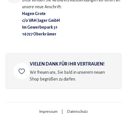
Bitte senden Sie Retouren/Rücksendungen ab sofort an
unsere neue Anschrift:
Hagen Grote
c/o VAH Jager GmbH
Im Gewerbepark 31
16727 Oberkrämer
VIELEN DANK FÜR IHR VERTRAUEN!
Wir freuen uns, Sie bald in unserem neuen
Shop begrüßen zu dürfen.
Impressum
|
Datenschutz