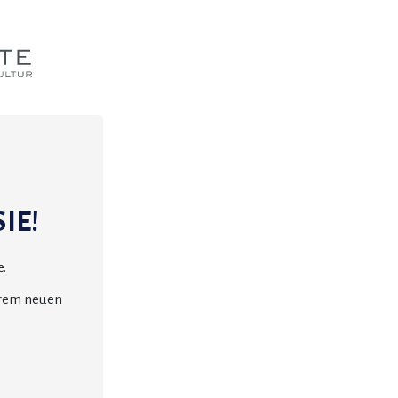
IE!
.
erem neuen