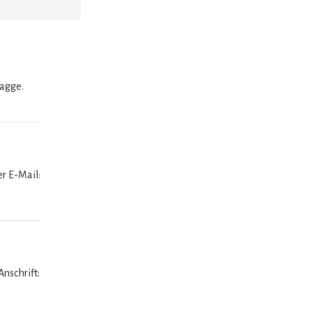
lagge.
er E-Mail:
nschrift: