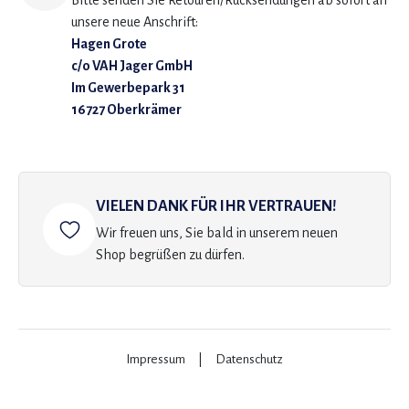
Bitte senden Sie Retouren/Rücksendungen ab sofort an
unsere neue Anschrift:
Hagen Grote
c/o VAH Jager GmbH
Im Gewerbepark 31
16727 Oberkrämer
VIELEN DANK FÜR IHR VERTRAUEN!
Wir freuen uns, Sie bald in unserem neuen
Shop begrüßen zu dürfen.
Impressum
|
Datenschutz