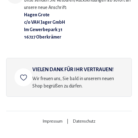
Bitte senden Sie Retouren/Rücksendungen ab sofort an
unsere neue Anschrift:
Hagen Grote
c/o VAH Jager GmbH
Im Gewerbepark 31
16727 Oberkrämer
VIELEN DANK FÜR IHR VERTRAUEN!
Wir freuen uns, Sie bald in unserem neuen
Shop begrüßen zu dürfen.
Impressum
|
Datenschutz