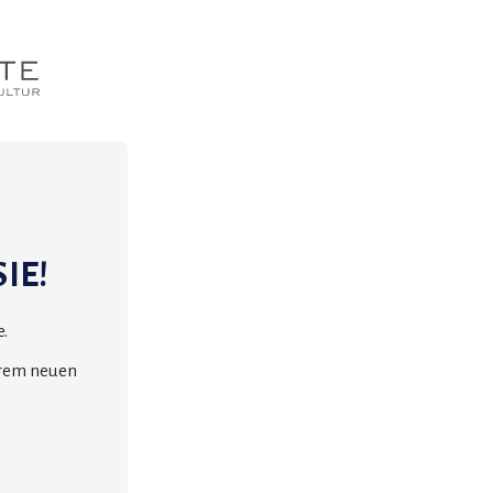
IE!
.
erem neuen