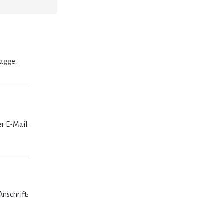
lagge.
er E-Mail:
nschrift: