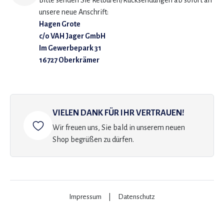
Bitte senden Sie Retouren/Rücksendungen ab sofort an
unsere neue Anschrift:
Hagen Grote
c/o VAH Jager GmbH
Im Gewerbepark 31
16727 Oberkrämer
VIELEN DANK FÜR IHR VERTRAUEN!
Wir freuen uns, Sie bald in unserem neuen
Shop begrüßen zu dürfen.
Impressum
|
Datenschutz