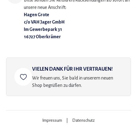
Bitte senden Sie Retouren/Rücksendungen ab sofort an
unsere neue Anschrift:
Hagen Grote
c/o VAH Jager GmbH
Im Gewerbepark 31
16727 Oberkrämer
VIELEN DANK FÜR IHR VERTRAUEN!
Wir freuen uns, Sie bald in unserem neuen
Shop begrüßen zu dürfen.
Impressum
|
Datenschutz