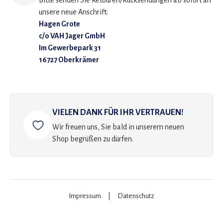
Bitte senden Sie Retouren/Rücksendungen ab sofort an
unsere neue Anschrift:
Hagen Grote
c/o VAH Jager GmbH
Im Gewerbepark 31
16727 Oberkrämer
VIELEN DANK FÜR IHR VERTRAUEN!
Wir freuen uns, Sie bald in unserem neuen
Shop begrüßen zu dürfen.
Impressum
|
Datenschutz