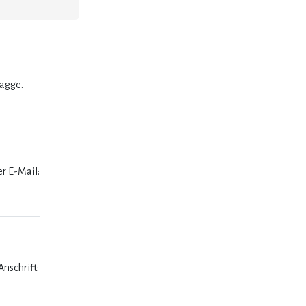
lagge.
er E-Mail:
nschrift: