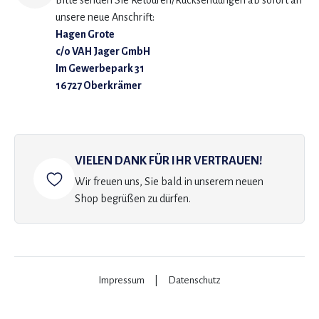
Bitte senden Sie Retouren/Rücksendungen ab sofort an
unsere neue Anschrift:
Hagen Grote
c/o VAH Jager GmbH
Im Gewerbepark 31
16727 Oberkrämer
VIELEN DANK FÜR IHR VERTRAUEN!
Wir freuen uns, Sie bald in unserem neuen
Shop begrüßen zu dürfen.
Impressum
|
Datenschutz