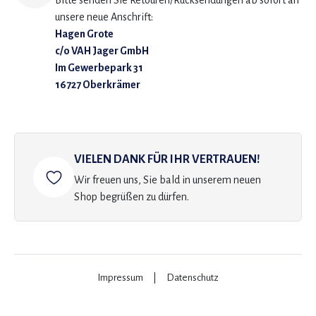
Bitte senden Sie Retouren/Rücksendungen ab sofort an
unsere neue Anschrift:
Hagen Grote
c/o VAH Jager GmbH
Im Gewerbepark 31
16727 Oberkrämer
VIELEN DANK FÜR IHR VERTRAUEN!
Wir freuen uns, Sie bald in unserem neuen
Shop begrüßen zu dürfen.
Impressum
|
Datenschutz