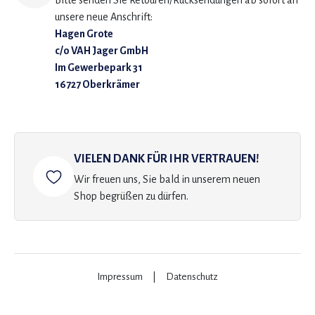
Bitte senden Sie Retouren/Rücksendungen ab sofort an
unsere neue Anschrift:
Hagen Grote
c/o VAH Jager GmbH
Im Gewerbepark 31
16727 Oberkrämer
VIELEN DANK FÜR IHR VERTRAUEN!
Wir freuen uns, Sie bald in unserem neuen
Shop begrüßen zu dürfen.
Impressum
|
Datenschutz