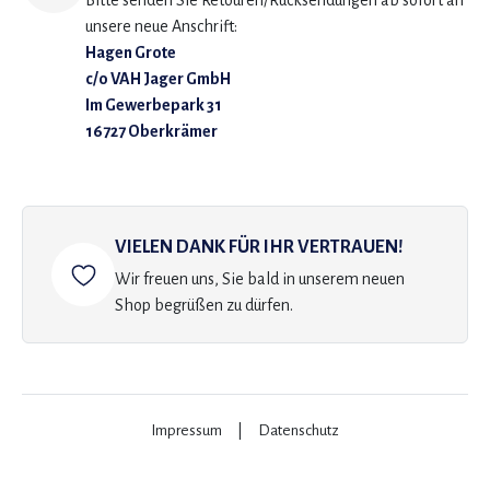
Bitte senden Sie Retouren/Rücksendungen ab sofort an
unsere neue Anschrift:
Hagen Grote
c/o VAH Jager GmbH
Im Gewerbepark 31
16727 Oberkrämer
VIELEN DANK FÜR IHR VERTRAUEN!
Wir freuen uns, Sie bald in unserem neuen
Shop begrüßen zu dürfen.
Impressum
|
Datenschutz