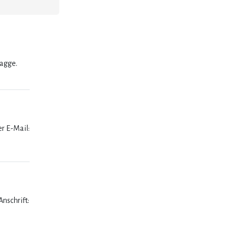
lagge.
er E-Mail:
nschrift: