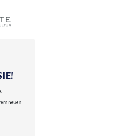
IE!
.
erem neuen