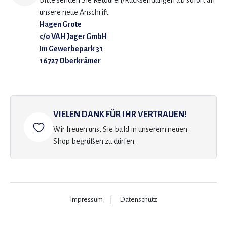
Bitte senden Sie Retouren/Rücksendungen ab sofort an
unsere neue Anschrift:
Hagen Grote
c/o VAH Jager GmbH
Im Gewerbepark 31
16727 Oberkrämer
VIELEN DANK FÜR IHR VERTRAUEN!
Wir freuen uns, Sie bald in unserem neuen
Shop begrüßen zu dürfen.
Impressum
|
Datenschutz