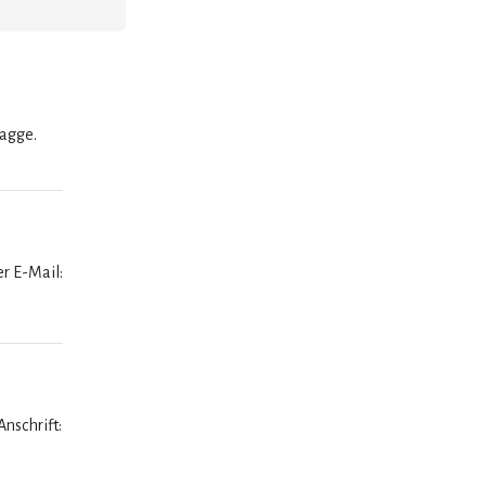
lagge.
er E-Mail:
nschrift: