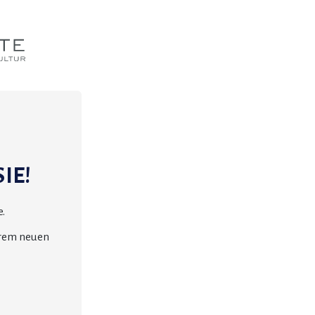
IE!
.
erem neuen