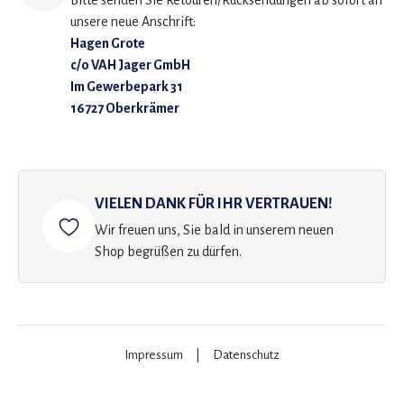
Bitte senden Sie Retouren/Rücksendungen ab sofort an
unsere neue Anschrift:
Hagen Grote
c/o VAH Jager GmbH
Im Gewerbepark 31
16727 Oberkrämer
VIELEN DANK FÜR IHR VERTRAUEN!
Wir freuen uns, Sie bald in unserem neuen
Shop begrüßen zu dürfen.
Impressum
|
Datenschutz