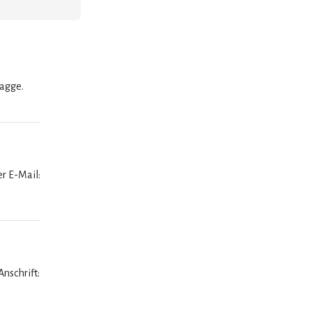
lagge.
er E-Mail:
nschrift: