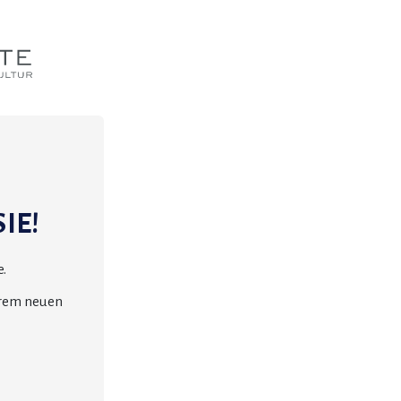
IE!
.
erem neuen