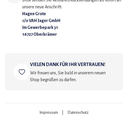
Bitte senden Sie Retouren/Rücksendungen ab sofort an
unsere neue Anschrift:
Hagen Grote
c/o VAH Jager GmbH
Im Gewerbepark 31
16727 Oberkrämer
VIELEN DANK FÜR IHR VERTRAUEN!
Wir freuen uns, Sie bald in unserem neuen
Shop begrüßen zu dürfen.
Impressum
|
Datenschutz