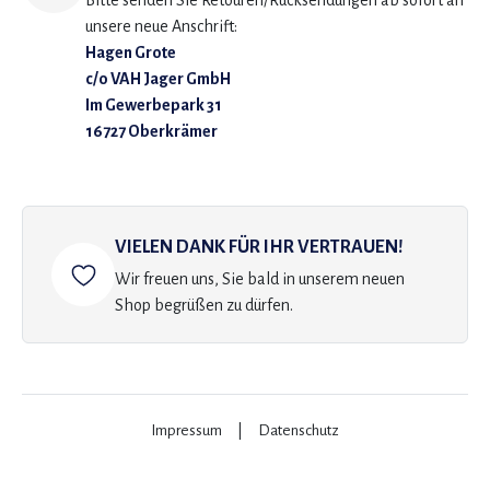
Bitte senden Sie Retouren/Rücksendungen ab sofort an
unsere neue Anschrift:
Hagen Grote
c/o VAH Jager GmbH
Im Gewerbepark 31
16727 Oberkrämer
VIELEN DANK FÜR IHR VERTRAUEN!
Wir freuen uns, Sie bald in unserem neuen
Shop begrüßen zu dürfen.
Impressum
|
Datenschutz