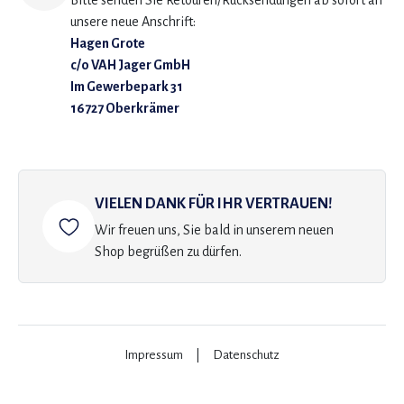
Bitte senden Sie Retouren/Rücksendungen ab sofort an
unsere neue Anschrift:
Hagen Grote
c/o VAH Jager GmbH
Im Gewerbepark 31
16727 Oberkrämer
VIELEN DANK FÜR IHR VERTRAUEN!
Wir freuen uns, Sie bald in unserem neuen
Shop begrüßen zu dürfen.
Impressum
|
Datenschutz