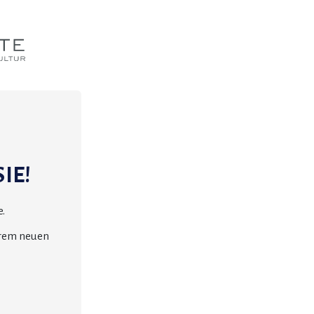
IE!
.
erem neuen