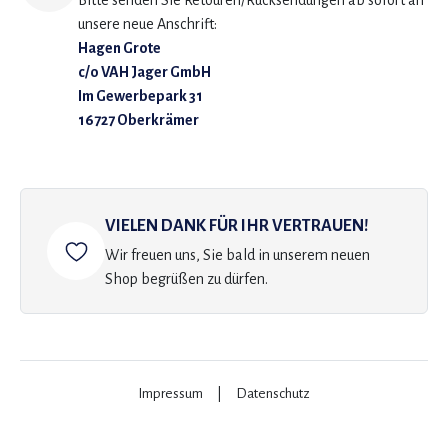
Bitte senden Sie Retouren/Rücksendungen ab sofort an
unsere neue Anschrift:
Hagen Grote
c/o VAH Jager GmbH
Im Gewerbepark 31
16727 Oberkrämer
VIELEN DANK FÜR IHR VERTRAUEN!
Wir freuen uns, Sie bald in unserem neuen
Shop begrüßen zu dürfen.
Impressum
|
Datenschutz