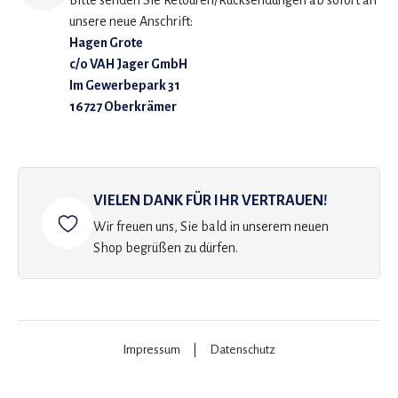
Bitte senden Sie Retouren/Rücksendungen ab sofort an
unsere neue Anschrift:
Hagen Grote
c/o VAH Jager GmbH
Im Gewerbepark 31
16727 Oberkrämer
VIELEN DANK FÜR IHR VERTRAUEN!
Wir freuen uns, Sie bald in unserem neuen
Shop begrüßen zu dürfen.
Impressum
|
Datenschutz