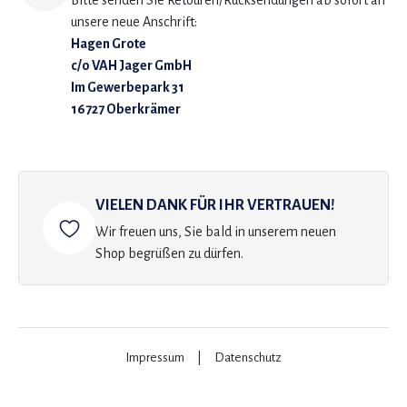
Bitte senden Sie Retouren/Rücksendungen ab sofort an
unsere neue Anschrift:
Hagen Grote
c/o VAH Jager GmbH
Im Gewerbepark 31
16727 Oberkrämer
VIELEN DANK FÜR IHR VERTRAUEN!
Wir freuen uns, Sie bald in unserem neuen
Shop begrüßen zu dürfen.
Impressum
|
Datenschutz