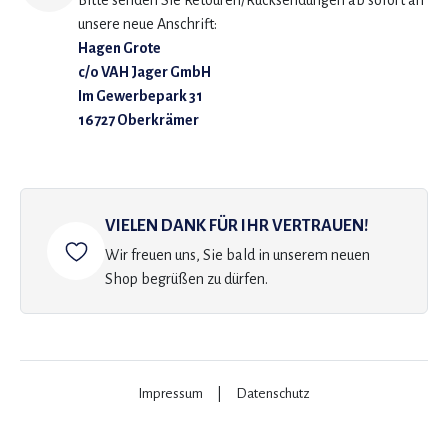
Bitte senden Sie Retouren/Rücksendungen ab sofort an
unsere neue Anschrift:
Hagen Grote
c/o VAH Jager GmbH
Im Gewerbepark 31
16727 Oberkrämer
VIELEN DANK FÜR IHR VERTRAUEN!
Wir freuen uns, Sie bald in unserem neuen
Shop begrüßen zu dürfen.
Impressum
|
Datenschutz