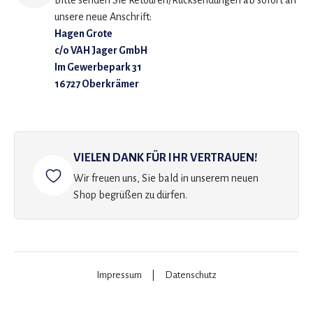
Bitte senden Sie Retouren/Rücksendungen ab sofort an
unsere neue Anschrift:
Hagen Grote
c/o VAH Jager GmbH
Im Gewerbepark 31
16727 Oberkrämer
VIELEN DANK FÜR IHR VERTRAUEN!
Wir freuen uns, Sie bald in unserem neuen
Shop begrüßen zu dürfen.
Impressum
|
Datenschutz