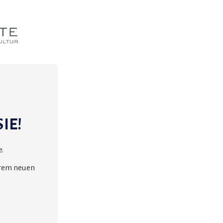
IE!
.
erem neuen