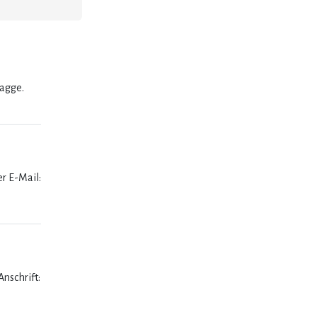
lagge.
er E-Mail:
nschrift: