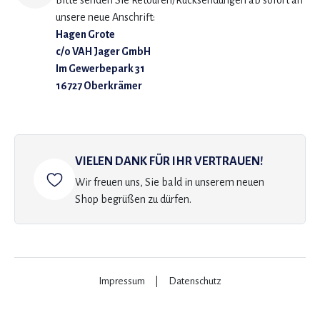
Bitte senden Sie Retouren/Rücksendungen ab sofort an
unsere neue Anschrift:
Hagen Grote
c/o VAH Jager GmbH
Im Gewerbepark 31
16727 Oberkrämer
VIELEN DANK FÜR IHR VERTRAUEN!
Wir freuen uns, Sie bald in unserem neuen
Shop begrüßen zu dürfen.
Impressum
|
Datenschutz