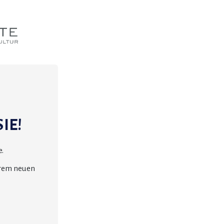
IE!
.
erem neuen