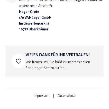
Bitte senden Sie Retouren/Rücksendungen ab sofort an
unsere neue Anschrift:
Hagen Grote
c/o VAH Jager GmbH
Im Gewerbepark 31
16727 Oberkrämer
VIELEN DANK FÜR IHR VERTRAUEN!
Wir freuen uns, Sie bald in unserem neuen
Shop begrüßen zu dürfen.
Impressum
|
Datenschutz