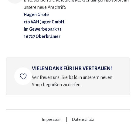
Bitte senden Sie Retouren/Rücksendungen ab sofort an
unsere neue Anschrift:
Hagen Grote
c/o VAH Jager GmbH
Im Gewerbepark 31
16727 Oberkrämer
VIELEN DANK FÜR IHR VERTRAUEN!
Wir freuen uns, Sie bald in unserem neuen
Shop begrüßen zu dürfen.
Impressum
|
Datenschutz