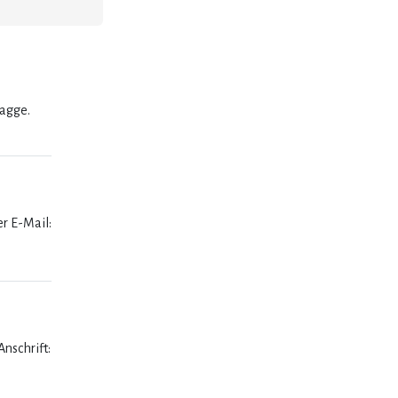
lagge.
er E-Mail:
nschrift: