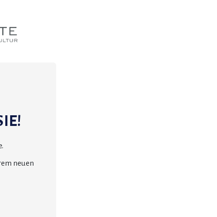
IE!
.
erem neuen