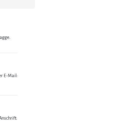
lagge.
er E-Mail:
nschrift: