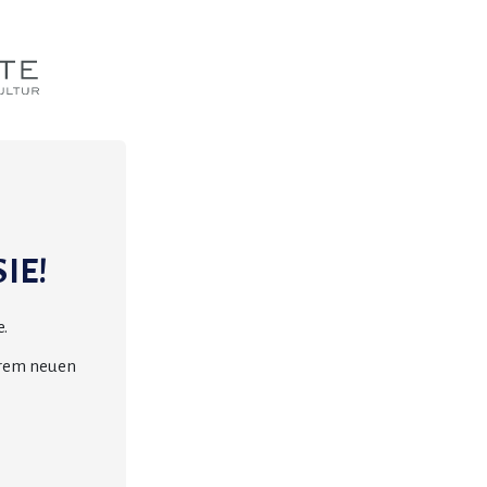
IE!
.
erem neuen