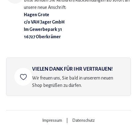
Bitte senden Sie Retouren/Rücksendungen ab sofort an
unsere neue Anschrift:
Hagen Grote
c/o VAH Jager GmbH
Im Gewerbepark 31
16727 Oberkrämer
VIELEN DANK FÜR IHR VERTRAUEN!
Wir freuen uns, Sie bald in unserem neuen
Shop begrüßen zu dürfen.
Impressum
|
Datenschutz