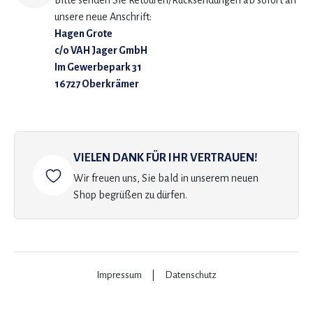
Bitte senden Sie Retouren/Rücksendungen ab sofort an
unsere neue Anschrift:
Hagen Grote
c/o VAH Jager GmbH
Im Gewerbepark 31
16727 Oberkrämer
VIELEN DANK FÜR IHR VERTRAUEN!
Wir freuen uns, Sie bald in unserem neuen
Shop begrüßen zu dürfen.
Impressum
|
Datenschutz