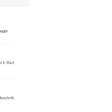
lagge.
er E-Mail:
nschrift: