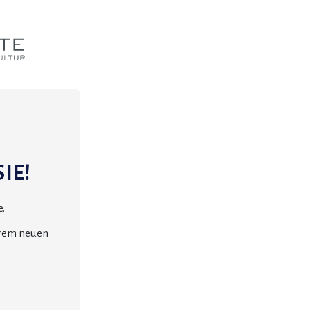
IE!
.
erem neuen